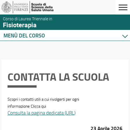
Corso di Laurea Triennale in
Fisioterapia
MENÙ DEL CORSO
Home
Corso di studio
Didattica
Orario e calendari
CONTATTA LA SCUOLA
Scopri i contatti utili a cui rivolgerti per ogni
informazione
Clicca qui
Consulta la pagina dedicata (URL)
23 Aprile 2026