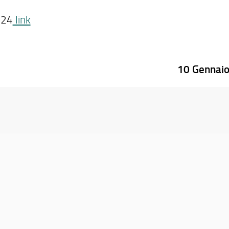
024
link
10 Gennai