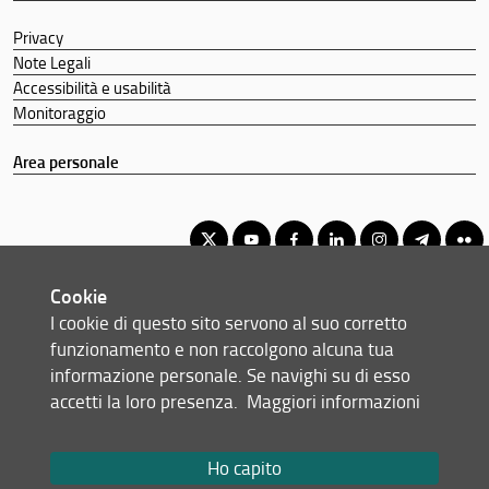
Privacy
Note Legali
Accessibilità e usabilità
Monitoraggio
Area personale
Cookie
Corso di Laurea Triennale in Fisioterapia
I cookie di questo sito servono al suo corretto
© Copyright 2012-2026 Università degli Studi di Firenze UNIFI
funzionamento e non raccolgono alcuna tua
P.IVA/Cod.Fis 01279680480
informazione personale. Se navighi su di esso
accetti la loro presenza.
Maggiori informazioni
Largo Brambilla, 3 - 50134 Firenze (FI)
Tel: +39 055 2751941 - 2751944
Email:
scuola(AT)sc-saluteumana.unifi.it
Ho capito