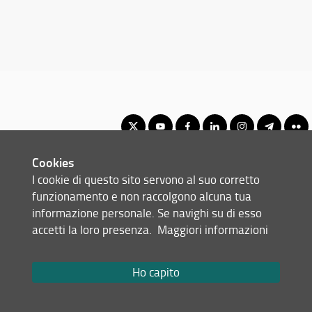
Cookies
Corso di Laurea Triennale in Fisioterapia
I cookie di questo sito servono al suo corretto
© Copyright 2012-2026 Università degli Studi di Firenze UNIFI
funzionamento e non raccolgono alcuna tua
P.IVA/Cod.Fis 01279680480
informazione personale. Se navighi su di esso
accetti la loro presenza.
Maggiori informazioni
Largo Brambilla, 3 - 50134 Firenze (FI)
Tel: +39 055 2751941 - 2751944
Email:
scuola(AT)sc-saluteumana.unifi.it
Ho capito
Redazione Web