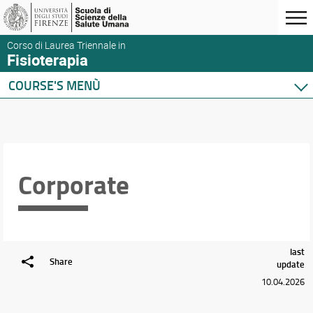
Corso di Laurea Triennale in
Fisioterapia
COURSE'S MENÙ
Home
Degree Program
Courses
Schedules & Calendars
Corporate
last
Share
update
10.04.2026